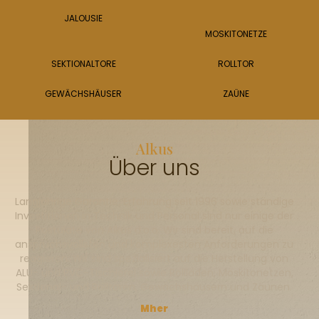
JALOUSIE
MOSKITONETZE
SEKTIONALTORE
ROLLTOR
GEWÄCHSHÄUSER
ZAÜNE
Alkus
Über uns
Langjährige Garantie, Erfahrung seit 1996 sowie ständige
Investitionen in Technik und Personal sind nur einige der
Postulate von Alkus d.o.o. Wir sind bereit, auf die
anspruchsvollsten und komplexesten Anforderungen zu
reagieren. Wir sind spezialisiert auf die Herstellung von
ALU- und PVC-Tischlerei sowie Rollläden, Moskitonetzen,
Sektional- und Rolltoren, Gewächshäusern und Zäunen.
Mher