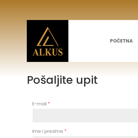
POČETNA
Pošaljite upit
E-mail
*
Ime i prezime
*