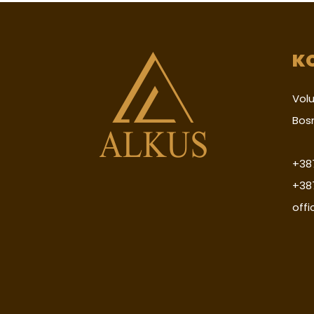
K
Volu
Bos
+387
+38
off