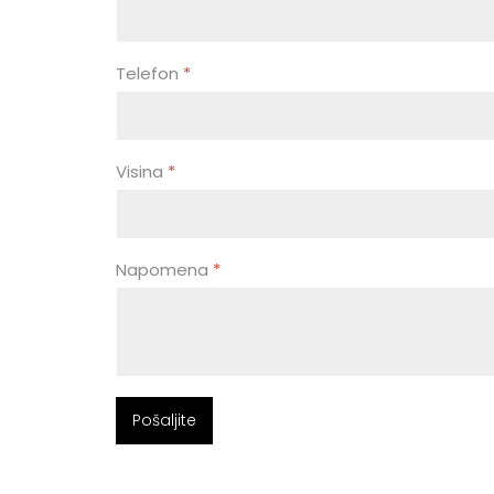
Telefon
*
Visina
*
Napomena
*
Pošaljite