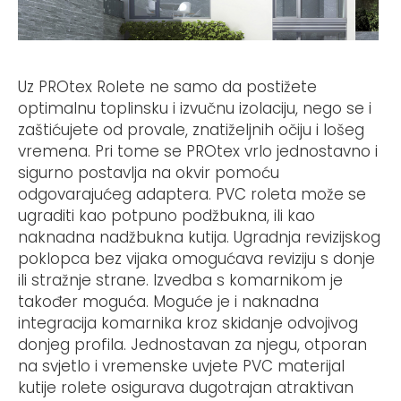
Uz PROtex Rolete ne samo da postižete
optimalnu toplinsku i izvučnu izolaciju, nego se i
zaštićujete od provale, znatiželjnih očiju i lošeg
vremena. Pri tome se PROtex vrlo jednostavno i
sigurno postavlja na okvir pomoću
odgovarajućeg adaptera. PVC roleta može se
ugraditi kao potpuno podžbukna, ili kao
naknadna nadžbukna kutija. Ugradnja revizijskog
poklopca bez vijaka omogućava reviziju s donje
ili stražnje strane. Izvedba s komarnikom je
također moguća. Moguće je i naknadna
integracija komarnika kroz skidanje odvojivog
donjeg profila. Jednostavan za njegu, otporan
na svjetlo i vremenske uvjete PVC materijal
kutije rolete osigurava dugotrajan atraktivan